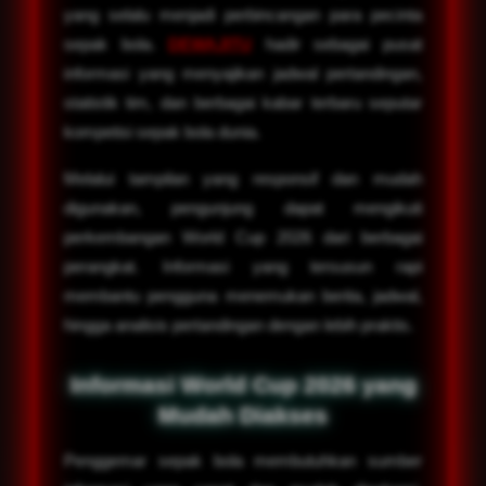
yang selalu menjadi perbincangan para pecinta
sepak bola.
DEWAJITU
hadir sebagai pusat
informasi yang menyajikan jadwal pertandingan,
statistik tim, dan berbagai kabar terbaru seputar
kompetisi sepak bola dunia.
Melalui tampilan yang responsif dan mudah
digunakan, pengunjung dapat mengikuti
perkembangan World Cup 2026 dari berbagai
perangkat. Informasi yang tersusun rapi
membantu pengguna menemukan berita, jadwal,
hingga analisis pertandingan dengan lebih praktis.
Informasi World Cup 2026 yang
Mudah Diakses
Penggemar sepak bola membutuhkan sumber