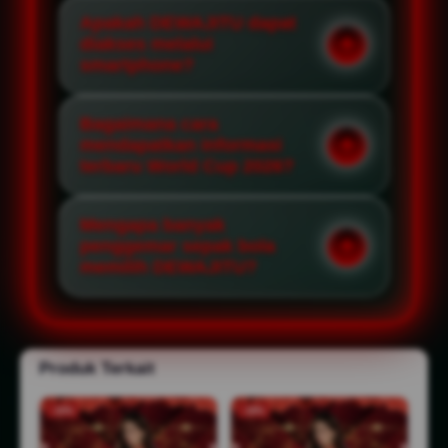
Apakah DEWAJITU dapat
diakses melalui
smartphone?
Bagaimana cara
mendapatkan informasi
terbaru World Cup 2026?
Mengapa banyak
penggemar sepak bola
memilih DEWAJITU?
Produk Terkait
-10%
-18%