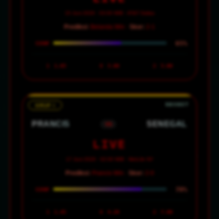
15 Juni 2026 · 03:00 WIB · AT&T Dallas
Prediksi:
Belanda Win ·
Skor:
2-1
65%
CONF
1
1.65
X
3.80
2
5.00
GRUP I
PRANCIS
SENEGAL
VS
LIVE
17 Juni 2026 · 02:00 WIB · MetLife NY
Prediksi:
Prancis Win ·
Skor:
2-0
78%
CONF
1
1.45
X
4.20
2
7.00