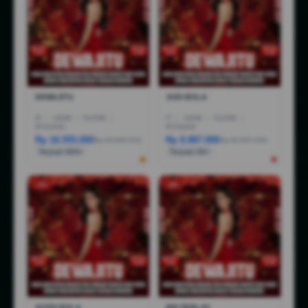
DEWAJITU
JUDI BOLA
I5
|
16GB
|
512GB
|
I7
|
16GB
|
512GB
|
RTX3050
RTX5050
Rp 18.555.000
Rp 8.887.000
Rp 28.888.000
Rp 36.887.000
Terjual 200+
Terjual 20+
-1%
-3%
AGEN BOLA
MIX PARLAY