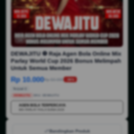
1/6
DEWAJITU ⚽️ Raja Agen Bola Online Mix
Parlay World Cup 2026 Bonus Melimpah
Untuk Semua Member
Rp 10.000
Rp 50.000
-88%
Terjual 2
DEWAJITU
SKU:
DEWAJITU
AGEN BOLA TERPERCAYA
💳
MIX PARLAY PIALA DUNIA 2026
Bandingkan Produk