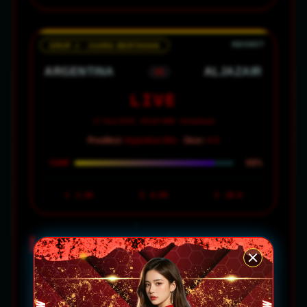
GRUP J · JUARA BERTAHAN
ARGENTINA
ALJAZAIR
VS
LIVE
17 Juni 2026 · 08:00 WIB · Arrowhead
Prediksi:
Argentina Win ·
Skor:
4-0
88%
CONF
1
1.30
X
6.50
2
18.0
KALKULATOR MIX PARLAY
PERTANDINGAN
ODDS