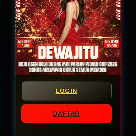
✕
✕
+ TAMBAH PERTANDINGAN
MODAL TARUHAN (Rp)
Jumlah Leg
2
LOGIN
Total Odds
3.30
POTENSI MENANG
Rp 330.000
DAFTAR
Profit Bersih
Rp 230.000