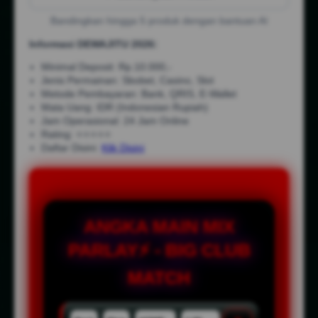
Bandingkan hingga 5 produk dengan bantuan AI
Informasi DEWAJITU 2026:
Minimal Deposit: Rp.10.000,-
Jenis Permainan: Sbobet, Casino, Slot
Metode Pembayaran: Bank, QRIS, E-Wallet
Mata Uang: IDR (Indonesian Rupiah)
Jam Operasional: 24 Jam Online
Rating: ⭐⭐⭐⭐⭐
Daftar Disini:
Klik Disini
ANGKA MAIN MIX
PARLAY⚡ - BIG CLUB
MATCH